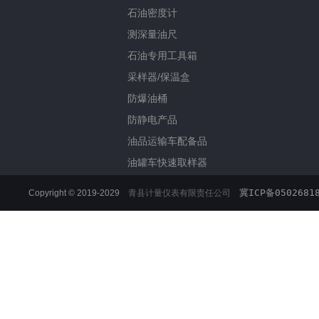
石油密度计
测深量油尺
石油专用工具箱
采样器/保温盒
防爆油桶
防静电产品
油品运输车配备品
油罐车快速取样器
冀ICP备0502681
Copyright © 2019-2029
青县计量仪表有限责任公司