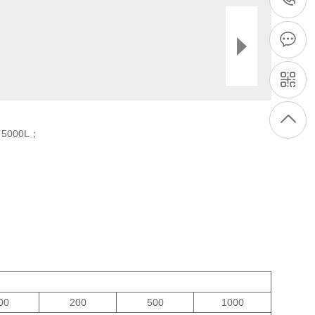
0
6
5000L；
00
200
500
1000